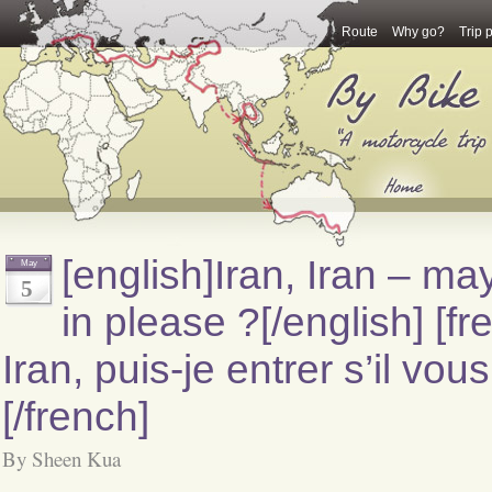
Route
Why go?
Trip 
[english]Iran, Iran – ma
May
5
in please ?[/english] [fr
Iran, puis-je entrer s’il vous
[/french]
By Sheen Kua