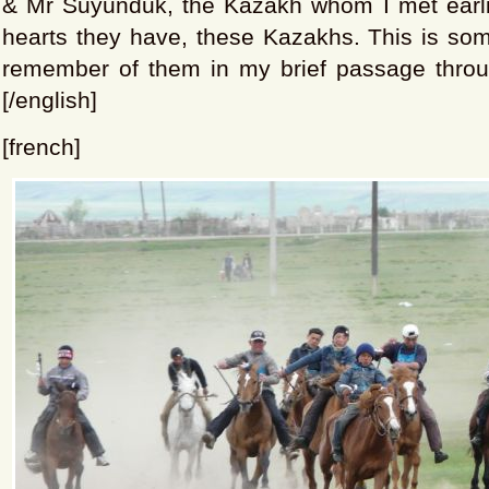
& Mr Suyunduk, the Kazakh whom I met earlie
hearts they have, these Kazakhs. This is som
remember of them in my brief passage thro
[/english]
[french]