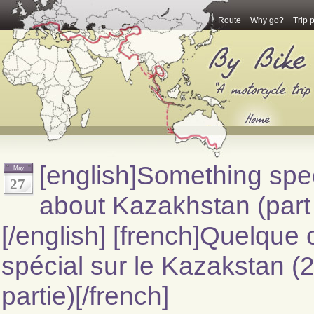
Route
Why go?
Trip 
[english]Something spe
May
27
about Kazakhstan (part
[/english] [french]Quelque
spécial sur le Kazakstan 
partie)[/french]