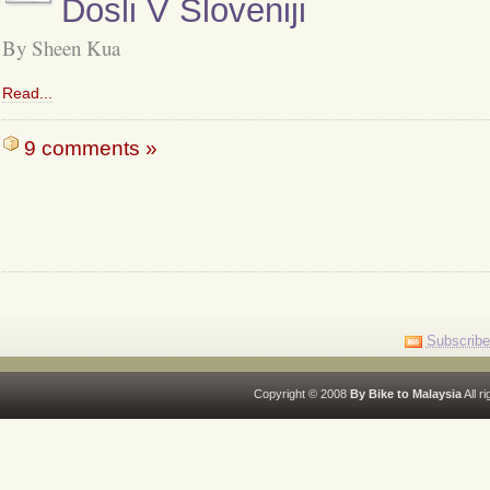
Dosli V Sloveniji
By Sheen Kua
Read...
9 comments »
Subscribe
Copyright © 2008
By Bike to Malaysia
All r