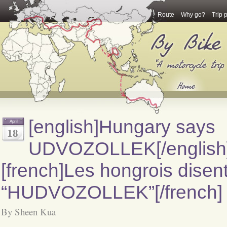
Route
Why go?
Trip 
[english]Hungary says
April
18
UDVOZOLLEK[/english
[french]Les hongrois disent
“HUDVOZOLLEK”[/french]
By Sheen Kua