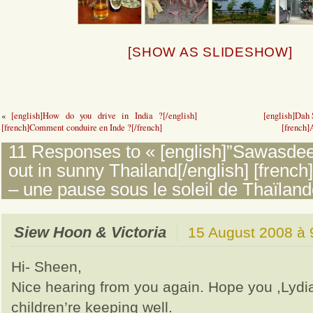
[SHOW AS SLIDESHOW]
«
[english]How do you drive in India ?[/english]
[english]Dah 
[french]Comment conduire en Inde ?[/french]
[french]
11 Responses to « [english]”Sawasdee”
out in sunny Thailand[/english] [frenc
– une pause sous le soleil de Thaïland
Siew Hoon & Victoria
15 August 2008 à 
Hi- Sheen,
Nice hearing from you again. Hope you ,Lydi
children’re keeping well.