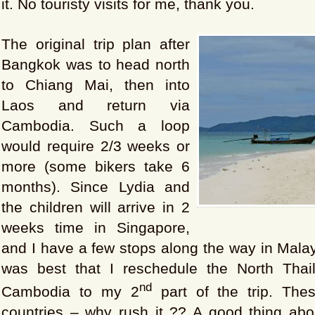
it. No touristy visits for me, thank you.
The original trip plan after
Bangkok was to head north
to Chiang Mai, then into
Laos and return via
Cambodia. Such a loop
would require 2/3 weeks or
more (some bikers take 6
months). Since Lydia and
the children will arrive in 2
weeks time in Singapore,
and I have a few stops along the way in Malays
was best that I reschedule the North Thai
nd
Cambodia to my 2
part of the trip. Thes
countries – why rush it ?? A good thing abo