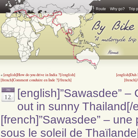
Route
Why go?
Trip 
«
[english]How do you drive in India ?[/english]
[english]Dah 
[french]Comment conduire en Inde ?[/french]
[french]
[english]”Sawasdee” – C
July
12
out in sunny Thailand[/e
[french]”Sawasdee” – une
sous le soleil de Thaïlande